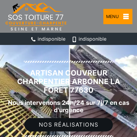
MENU
indisponible
indisponible
ARTISAN COUVREUR
CHARPENTIER ARBONNE LA
FORET 77630
Nous intervenons 24h/24 sur 7j/7 en cas
d'urgence
NOS RÉALISATIONS