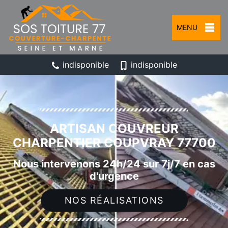
MENU
indisponible
indisponible
ARTISAN COUVREUR
CHARPENTIER COUPVRAY 77700
Nous intervenons 24h/24 sur 7j/7 en cas
d'urgence
NOS RÉALISATIONS