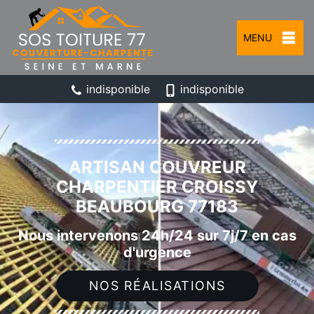
MENU
indisponible
indisponible
ARTISAN COUVREUR
CHARPENTIER CROISSY
BEAUBOURG 77183
Nous intervenons 24h/24 sur 7j/7 en cas
d'urgence
NOS RÉALISATIONS