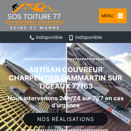
MENU
indisponible
indisponible
ARTISAN COUVREUR
CHARPENTIER DAMMARTIN SUR
TIGEAUX 77163
Nous intervenons 24h/24 sur 7j/7 en cas
d'urgence
NOS RÉALISATIONS