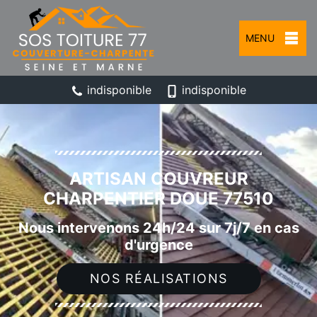
MENU
indisponible
indisponible
ARTISAN COUVREUR
CHARPENTIER DOUE 77510
Nous intervenons 24h/24 sur 7j/7 en cas
d'urgence
NOS RÉALISATIONS