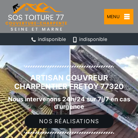
MENU
indisponible
indisponible
ARTISAN COUVREUR
CHARPENTIER FRETOY 77320
Nous intervenons 24h/24 sur 7j/7 en cas
d'urgence
NOS RÉALISATIONS