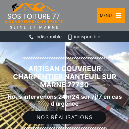
MENU
indisponible
indisponible
ARTISAN COUVREUR
CHARPENTIER NANTEUIL SUR
MARNE 77730
Nous intervenons 24h/24 sur 7j/7 en cas
d'urgence
NOS RÉALISATIONS