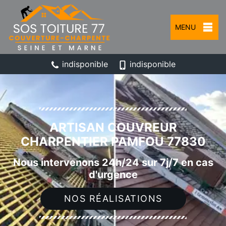
MENU
indisponible
indisponible
ARTISAN COUVREUR
CHARPENTIER PAMFOU 77830
Nous intervenons 24h/24 sur 7j/7 en cas
d'urgence
NOS RÉALISATIONS