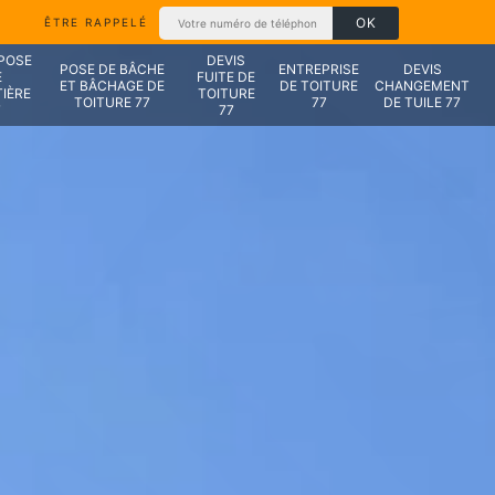
ÊTRE RAPPELÉ
 POSE
DEVIS
POSE DE BÂCHE
ENTREPRISE
DEVIS
E
FUITE DE
ET BÂCHAGE DE
DE TOITURE
CHANGEMENT
IÈRE
TOITURE
TOITURE 77
77
DE TUILE 77
7
77