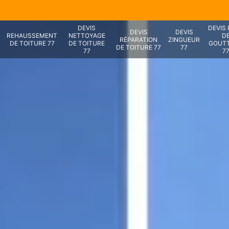
DEVIS
DEVIS
DEVIS
DEVIS
REHAUSSEMENT
NETTOYAGE
D
RÉPARATION
ZINGUEUR
DE TOITURE 77
DE TOITURE
GOUTT
DE TOITURE 77
77
77
7