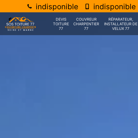
indisponible
indisponible
DEVIS
COUVREUR
RÉPARATEUR,
TOITURE
CHARPENTIER
INSTALLATEUR DE
77
77
VELUX 77