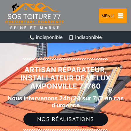
MENU
indisponible
indisponible
ARTISAN RÉPARATEUR,
INSTALLATEUR DE VELUX
AMPONVILLE 77760
Nous intervenons 24h/24 sur 7j/7 en cas
d'urgence
NOS RÉALISATIONS