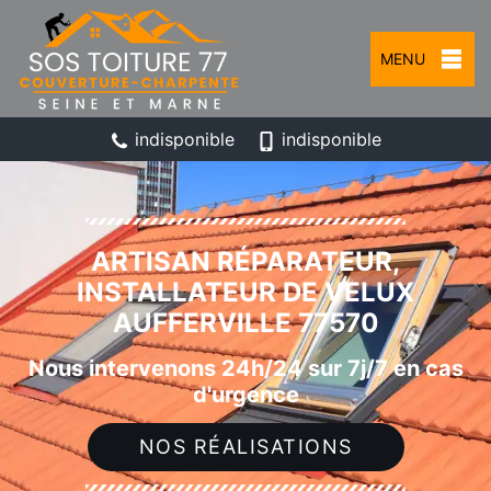
MENU
indisponible
indisponible
ARTISAN RÉPARATEUR,
INSTALLATEUR DE VELUX
AUFFERVILLE 77570
Nous intervenons 24h/24 sur 7j/7 en cas
d'urgence
NOS RÉALISATIONS