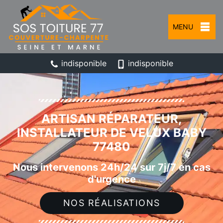
MENU
indisponible
indisponible
ARTISAN RÉPARATEUR,
INSTALLATEUR DE VELUX BABY
77480
Nous intervenons 24h/24 sur 7j/7 en cas
d'urgence
NOS RÉALISATIONS