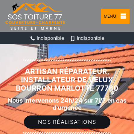
MENU
indisponible
indisponible
ARTISAN RÉPARATEUR,
INSTALLATEUR DE VELUX
BOURRON MARLOTTE 77780
Nous intervenons 24h/24 sur 7j/7 en cas
d'urgence
NOS RÉALISATIONS