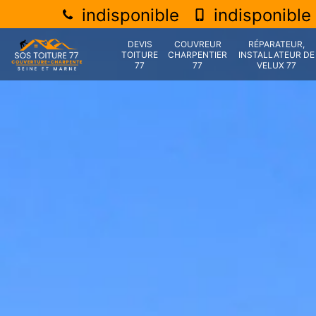
indisponible
indisponible
DEVIS
COUVREUR
RÉPARATEUR,
TOITURE
CHARPENTIER
INSTALLATEUR DE
77
77
VELUX 77