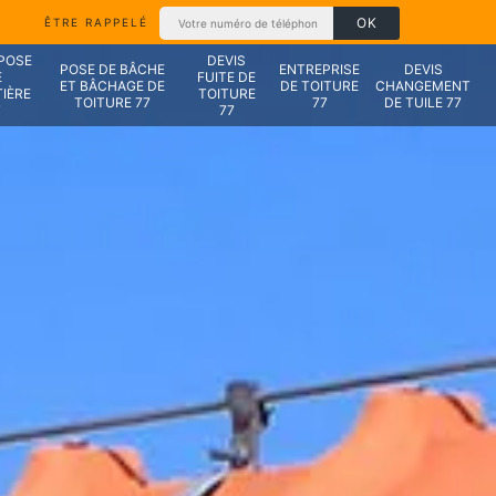
ÊTRE RAPPELÉ
 POSE
DEVIS
POSE DE BÂCHE
ENTREPRISE
DEVIS
E
FUITE DE
ET BÂCHAGE DE
DE TOITURE
CHANGEMENT
IÈRE
TOITURE
TOITURE 77
77
DE TUILE 77
7
77