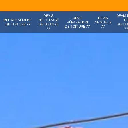
DEVIS
DEVIS
DEVIS
DEVIS
REHAUSSEMENT
NETTOYAGE
D
RÉPARATION
ZINGUEUR
DE TOITURE 77
DE TOITURE
GOUTT
DE TOITURE 77
77
77
7