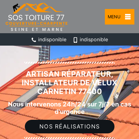
MENU
indisponible
indisponible
ARTISAN RÉPARATEUR,
INSTALLATEUR DE VELUX
CARNETIN 77400
Nous intervenons 24h/24 sur 7j/7 en cas
d'urgence
NOS RÉALISATIONS