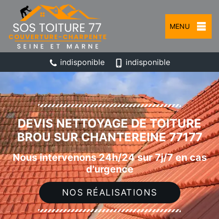
MENU
indisponible
indisponible
DEVIS NETTOYAGE DE TOITURE
BROU SUR CHANTEREINE 77177
Nous intervenons 24h/24 sur 7j/7 en cas
d'urgence
NOS RÉALISATIONS