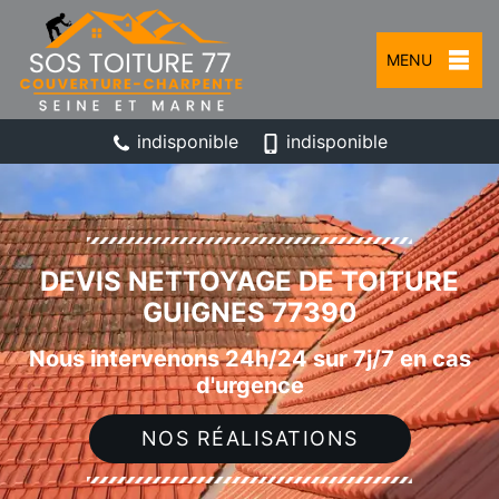
MENU
indisponible
indisponible
DEVIS NETTOYAGE DE TOITURE
GUIGNES 77390
Nous intervenons 24h/24 sur 7j/7 en cas
d'urgence
NOS RÉALISATIONS