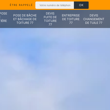
ÊTRE RAPPELÉ
 POSE
DEVIS
POSE DE BÂCHE
ENTREPRISE
DEVIS
E
FUITE DE
ET BÂCHAGE DE
DE TOITURE
CHANGEMENT
IÈRE
TOITURE
TOITURE 77
77
DE TUILE 77
7
77