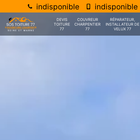
indisponible
indisponible
DEVIS
COUVREUR
RÉPARATEUR,
TOITURE
CHARPENTIER
INSTALLATEUR DE
77
77
VELUX 77