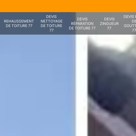
DEVIS
DEVIS
DEVIS
DEVIS
REHAUSSEMENT
NETTOYAGE
D
RÉPARATION
ZINGUEUR
DE TOITURE 77
DE TOITURE
GOUTT
DE TOITURE 77
77
77
7