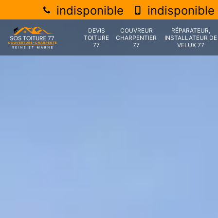
indisponible
indisponible
DEVIS
COUVREUR
RÉPARATEUR,
TOITURE
CHARPENTIER
INSTALLATEUR DE
77
77
VELUX 77