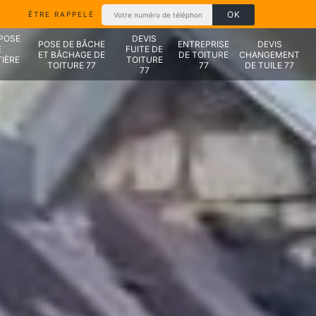
ÊTRE RAPPELÉ
 POSE
DEVIS
POSE DE BÂCHE
ENTREPRISE
DEVIS
E
FUITE DE
ET BÂCHAGE DE
DE TOITURE
CHANGEMENT
IÈRE
TOITURE
TOITURE 77
77
DE TUILE 77
7
77