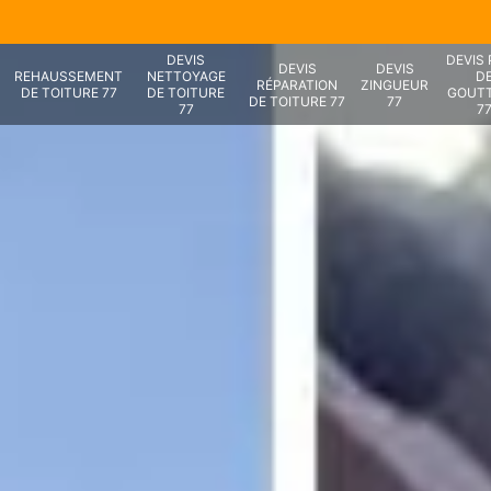
DEVIS
DEVIS
DEVIS
DEVIS
REHAUSSEMENT
NETTOYAGE
D
RÉPARATION
ZINGUEUR
DE TOITURE 77
DE TOITURE
GOUTT
DE TOITURE 77
77
77
7