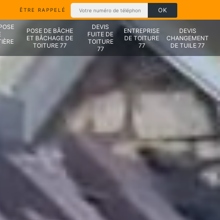
ÊTRE RAPPELÉ
 POSE
DEVIS
POSE DE BÂCHE
ENTREPRISE
DEVIS
E
FUITE DE
ET BÂCHAGE DE
DE TOITURE
CHANGEMENT
IÈRE
TOITURE
TOITURE 77
77
DE TUILE 77
7
77