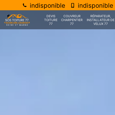
indisponible
indisponible
DEVIS
COUVREUR
RÉPARATEUR,
TOITURE
CHARPENTIER
INSTALLATEUR DE
77
77
VELUX 77