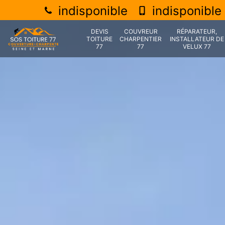
indisponible
indisponible
DEVIS
COUVREUR
RÉPARATEUR,
TOITURE
CHARPENTIER
INSTALLATEUR DE
77
77
VELUX 77