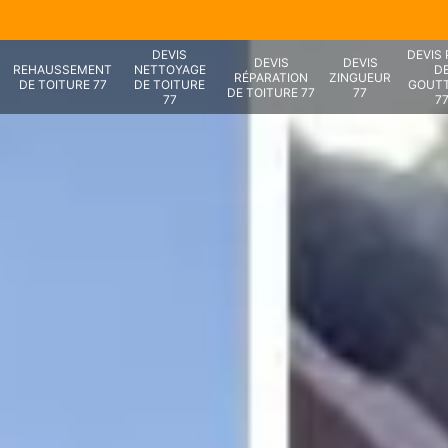
DEVIS
DEVIS
DEVIS
DEVIS
REHAUSSEMENT
NETTOYAGE
D
RÉPARATION
ZINGUEUR
DE TOITURE 77
DE TOITURE
GOUTT
DE TOITURE 77
77
77
7