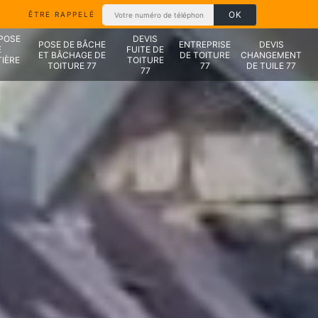
ÊTRE RAPPELÉ
 POSE
DEVIS
POSE DE BÂCHE
ENTREPRISE
DEVIS
E
FUITE DE
ET BÂCHAGE DE
DE TOITURE
CHANGEMENT
IÈRE
TOITURE
TOITURE 77
77
DE TUILE 77
7
77