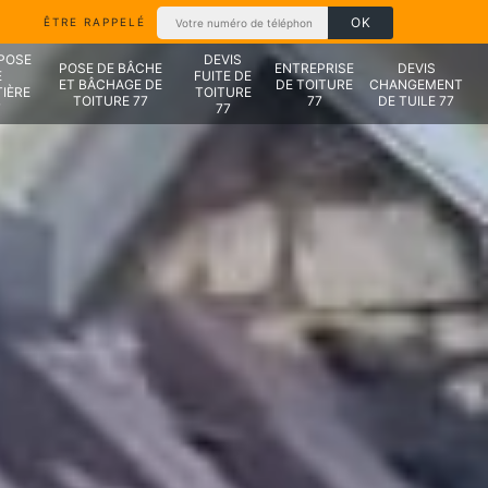
ÊTRE RAPPELÉ
 POSE
DEVIS
POSE DE BÂCHE
ENTREPRISE
DEVIS
E
FUITE DE
ET BÂCHAGE DE
DE TOITURE
CHANGEMENT
IÈRE
TOITURE
TOITURE 77
77
DE TUILE 77
7
77