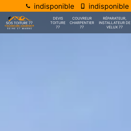
indisponible
indisponible
DEVIS
COUVREUR
RÉPARATEUR,
TOITURE
CHARPENTIER
INSTALLATEUR DE
77
77
VELUX 77