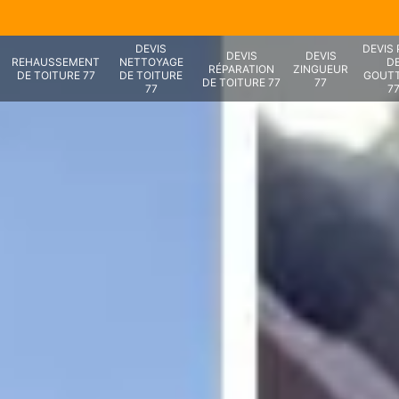
DEVIS
DEVIS
DEVIS
DEVIS
REHAUSSEMENT
NETTOYAGE
D
RÉPARATION
ZINGUEUR
DE TOITURE 77
DE TOITURE
GOUTT
DE TOITURE 77
77
77
7