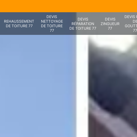
DEVIS
DEVIS
DEVIS
DEVIS
REHAUSSEMENT
NETTOYAGE
D
RÉPARATION
ZINGUEUR
DE TOITURE 77
DE TOITURE
GOUTT
DE TOITURE 77
77
77
7