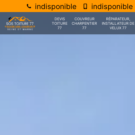
indisponible
indisponible
DEVIS
COUVREUR
RÉPARATEUR,
TOITURE
CHARPENTIER
INSTALLATEUR DE
77
77
VELUX 77