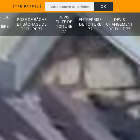
ÊTRE RAPPELÉ
 POSE
DEVIS
POSE DE BÂCHE
ENTREPRISE
DEVIS
E
FUITE DE
ET BÂCHAGE DE
DE TOITURE
CHANGEMENT
IÈRE
TOITURE
TOITURE 77
77
DE TUILE 77
7
77