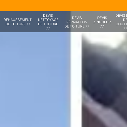
DEVIS
DEVIS
DEVIS
DEVIS
REHAUSSEMENT
NETTOYAGE
D
RÉPARATION
ZINGUEUR
DE TOITURE 77
DE TOITURE
GOUTT
DE TOITURE 77
77
77
7