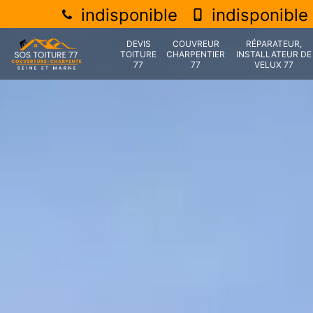
indisponible
indisponible
DEVIS
COUVREUR
RÉPARATEUR,
TOITURE
CHARPENTIER
INSTALLATEUR DE
77
77
VELUX 77