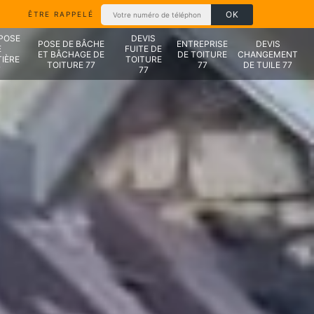
ÊTRE RAPPELÉ
 POSE
DEVIS
POSE DE BÂCHE
ENTREPRISE
DEVIS
E
FUITE DE
ET BÂCHAGE DE
DE TOITURE
CHANGEMENT
IÈRE
TOITURE
TOITURE 77
77
DE TUILE 77
7
77