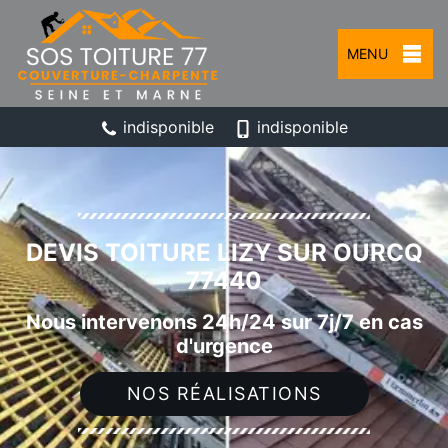
MENU
indisponible
indisponible
DEVIS TOITURE LIZY SUR OURCQ
77440
Nous intervenons 24h/24 sur 7j/7 en cas
d'urgence
NOS RÉALISATIONS