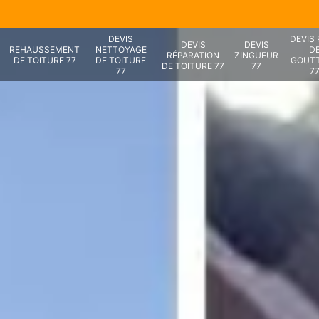
DEVIS
DEVIS
DEVIS
DEVIS
REHAUSSEMENT
NETTOYAGE
D
RÉPARATION
ZINGUEUR
DE TOITURE 77
DE TOITURE
GOUTT
DE TOITURE 77
77
77
7