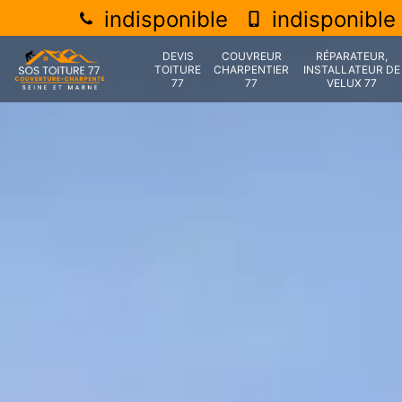
indisponible
indisponible
DEVIS
COUVREUR
RÉPARATEUR,
TOITURE
CHARPENTIER
INSTALLATEUR DE
77
77
VELUX 77