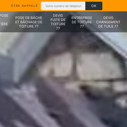
ÊTRE RAPPELÉ
 POSE
DEVIS
POSE DE BÂCHE
ENTREPRISE
DEVIS
E
FUITE DE
ET BÂCHAGE DE
DE TOITURE
CHANGEMENT
IÈRE
TOITURE
TOITURE 77
77
DE TUILE 77
7
77