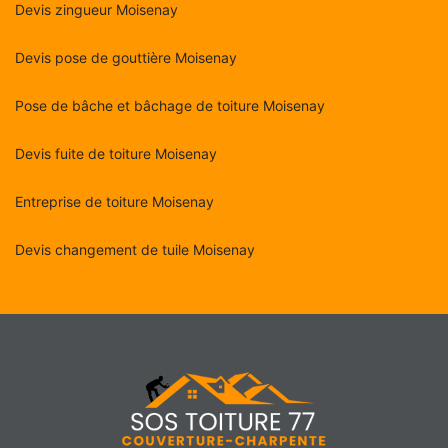
Devis zingueur Moisenay
Devis pose de gouttière Moisenay
Pose de bâche et bâchage de toiture Moisenay
Devis fuite de toiture Moisenay
Entreprise de toiture Moisenay
Devis changement de tuile Moisenay