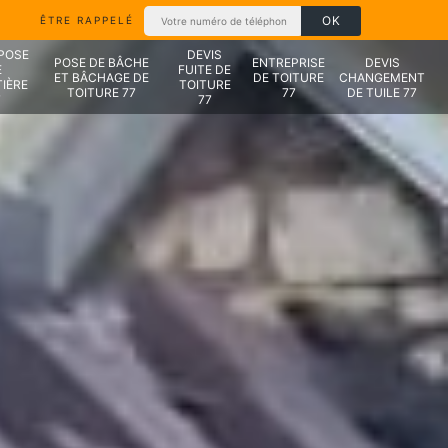
ÊTRE RAPPELÉ
 POSE
DEVIS
POSE DE BÂCHE
ENTREPRISE
DEVIS
E
FUITE DE
ET BÂCHAGE DE
DE TOITURE
CHANGEMENT
IÈRE
TOITURE
TOITURE 77
77
DE TUILE 77
7
77