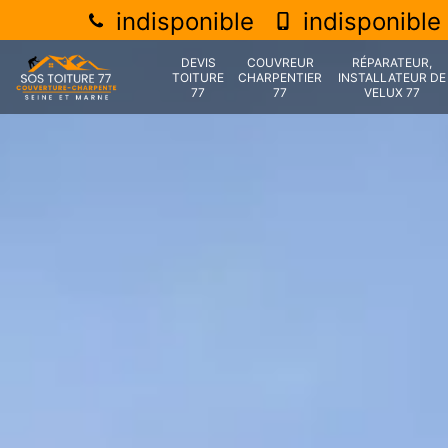
indisponible
indisponible
DEVIS
COUVREUR
RÉPARATEUR,
TOITURE
CHARPENTIER
INSTALLATEUR DE
77
77
VELUX 77