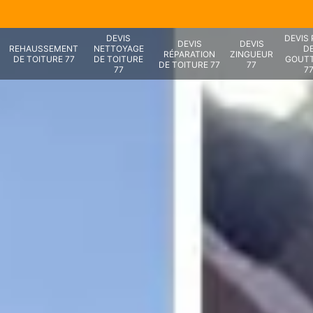
DEVIS
DEVIS
DEVIS
DEVIS
REHAUSSEMENT
NETTOYAGE
D
RÉPARATION
ZINGUEUR
DE TOITURE 77
DE TOITURE
GOUTT
DE TOITURE 77
77
77
7