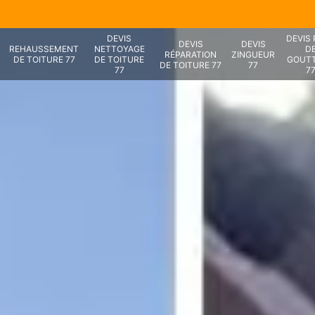
DEVIS
DEVIS
DEVIS
DEVIS
REHAUSSEMENT
NETTOYAGE
D
RÉPARATION
ZINGUEUR
DE TOITURE 77
DE TOITURE
GOUTT
DE TOITURE 77
77
77
7