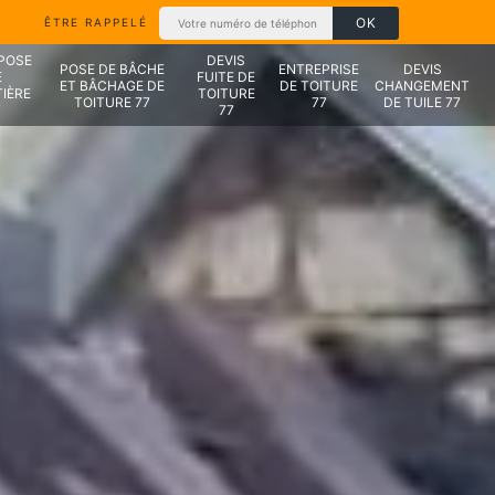
ÊTRE RAPPELÉ
 POSE
DEVIS
POSE DE BÂCHE
ENTREPRISE
DEVIS
E
FUITE DE
ET BÂCHAGE DE
DE TOITURE
CHANGEMENT
IÈRE
TOITURE
TOITURE 77
77
DE TUILE 77
7
77