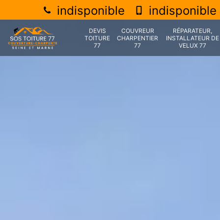
indisponible
indisponible
DEVIS
COUVREUR
RÉPARATEUR,
TOITURE
CHARPENTIER
INSTALLATEUR DE
77
77
VELUX 77