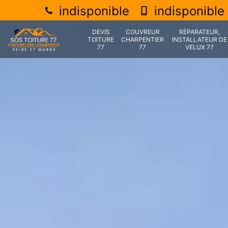
indisponible
indisponible
DEVIS
COUVREUR
RÉPARATEUR,
TOITURE
CHARPENTIER
INSTALLATEUR DE
77
77
VELUX 77