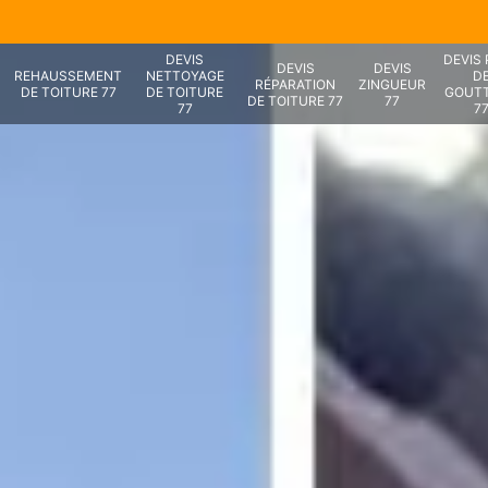
DEVIS
DEVIS
DEVIS
DEVIS
REHAUSSEMENT
NETTOYAGE
D
RÉPARATION
ZINGUEUR
DE TOITURE 77
DE TOITURE
GOUTT
DE TOITURE 77
77
77
7