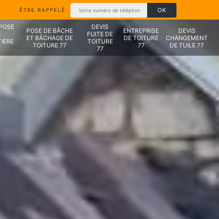
ÊTRE RAPPELÉ
 POSE
DEVIS
POSE DE BÂCHE
ENTREPRISE
DEVIS
E
FUITE DE
ET BÂCHAGE DE
DE TOITURE
CHANGEMENT
IÈRE
TOITURE
TOITURE 77
77
DE TUILE 77
7
77