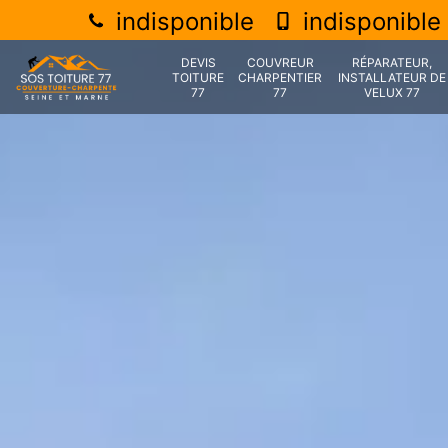
indisponible
indisponible
DEVIS
COUVREUR
RÉPARATEUR,
TOITURE
CHARPENTIER
INSTALLATEUR DE
77
77
VELUX 77