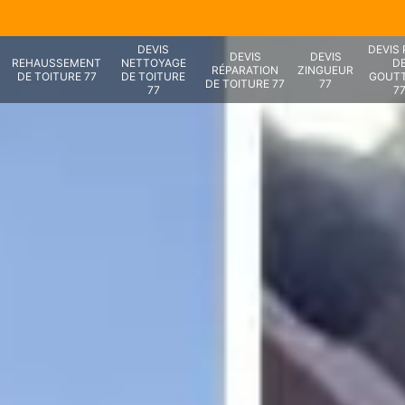
DEVIS
DEVIS
DEVIS
DEVIS
REHAUSSEMENT
NETTOYAGE
D
RÉPARATION
ZINGUEUR
DE TOITURE 77
DE TOITURE
GOUTT
DE TOITURE 77
77
77
7