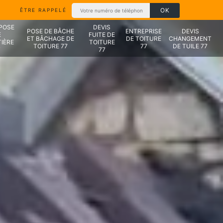
ÊTRE RAPPELÉ
 POSE
DEVIS
POSE DE BÂCHE
ENTREPRISE
DEVIS
E
FUITE DE
ET BÂCHAGE DE
DE TOITURE
CHANGEMENT
IÈRE
TOITURE
TOITURE 77
77
DE TUILE 77
7
77