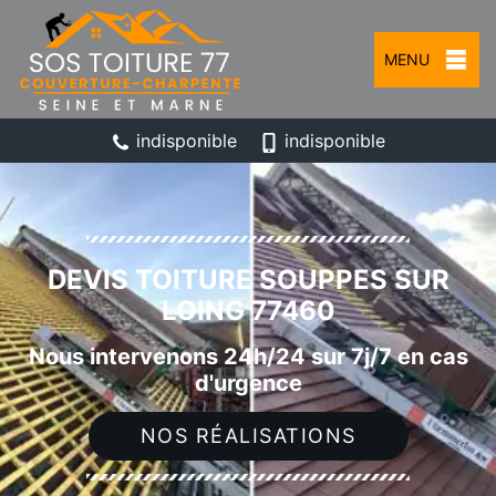
MENU
indisponible
indisponible
DEVIS TOITURE SOUPPES SUR
LOING 77460
Nous intervenons 24h/24 sur 7j/7 en cas
d'urgence
NOS RÉALISATIONS