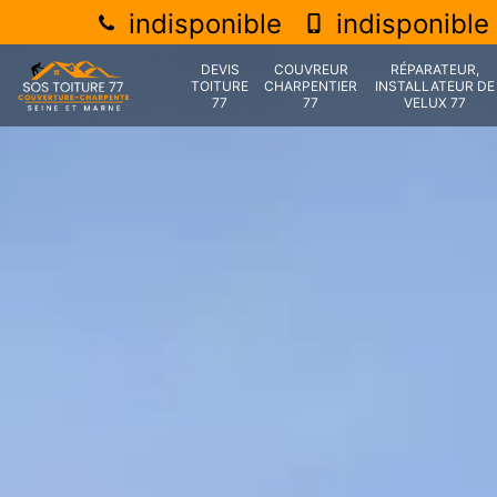
indisponible
indisponible
DEVIS
COUVREUR
RÉPARATEUR,
TOITURE
CHARPENTIER
INSTALLATEUR DE
77
77
VELUX 77