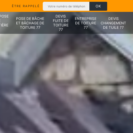
ÊTRE RAPPELÉ
 POSE
DEVIS
POSE DE BÂCHE
ENTREPRISE
DEVIS
E
FUITE DE
ET BÂCHAGE DE
DE TOITURE
CHANGEMENT
IÈRE
TOITURE
TOITURE 77
77
DE TUILE 77
7
77