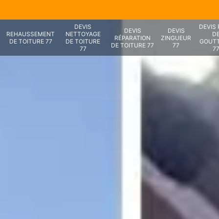
DEVIS
DEVIS
DEVIS
DEVIS
REHAUSSEMENT
NETTOYAGE
D
RÉPARATION
ZINGUEUR
DE TOITURE 77
DE TOITURE
GOUTT
DE TOITURE 77
77
77
7