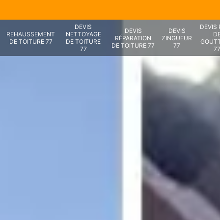
DEVIS
DEVIS
DEVIS
DEVIS
REHAUSSEMENT
NETTOYAGE
D
RÉPARATION
ZINGUEUR
DE TOITURE 77
DE TOITURE
GOUTT
DE TOITURE 77
77
77
7