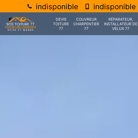
indisponible
indisponible
DEVIS
COUVREUR
RÉPARATEUR,
TOITURE
CHARPENTIER
INSTALLATEUR DE
77
77
VELUX 77