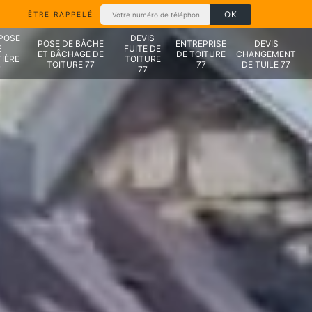
ÊTRE RAPPELÉ
 POSE
DEVIS
POSE DE BÂCHE
ENTREPRISE
DEVIS
E
FUITE DE
ET BÂCHAGE DE
DE TOITURE
CHANGEMENT
IÈRE
TOITURE
TOITURE 77
77
DE TUILE 77
7
77