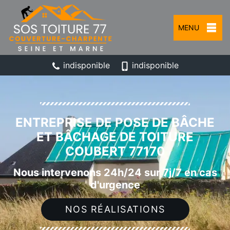
MENU
indisponible
indisponible
ENTREPRISE DE POSE DE BÂCHE
ET BÂCHAGE DE TOITURE
COUBERT 77170
Nous intervenons 24h/24 sur 7j/7 en cas
d'urgence
NOS RÉALISATIONS