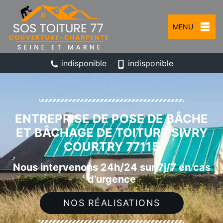
MENU
indisponible
indisponible
ENTREPRISE DE POSE DE BÂCHE
ET BÂCHAGE DE TOITURE SIVRY
COURTRY 77115
Nous intervenons 24h/24 sur 7j/7 en cas
d'urgence
NOS RÉALISATIONS