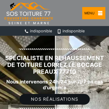
MENU
indisponible
indisponible
SPÉCIALISTE EN REHAUSSEMENT
DE TOITURE LORREZ LE BOCAGE
PREAUX 77710
Nous intervenons 24h/24 sur 7j/7 en cas
d'urgence
NOS RÉALISATIONS