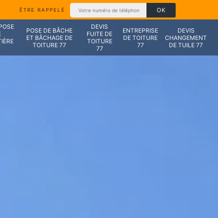
ÊTRE RAPPELÉ
 POSE
DEVIS
POSE DE BÂCHE
ENTREPRISE
DEVIS
E
FUITE DE
ET BÂCHAGE DE
DE TOITURE
CHANGEMENT
IÈRE
TOITURE
TOITURE 77
77
DE TUILE 77
7
77