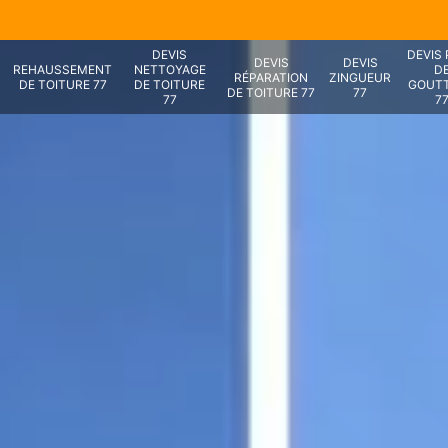
DEVIS
DEVIS
DEVIS
DEVIS
REHAUSSEMENT
NETTOYAGE
D
RÉPARATION
ZINGUEUR
DE TOITURE 77
DE TOITURE
GOUTT
DE TOITURE 77
77
77
7