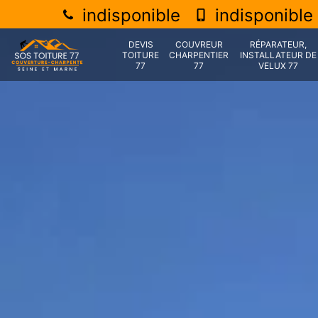
indisponible
indisponible
DEVIS
COUVREUR
RÉPARATEUR,
TOITURE
CHARPENTIER
INSTALLATEUR DE
77
77
VELUX 77